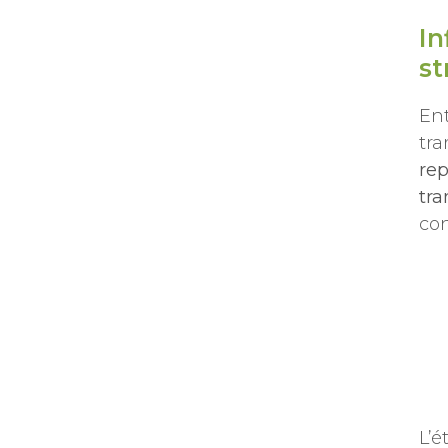
In
st
Ent
tra
rep
tra
con
L’é