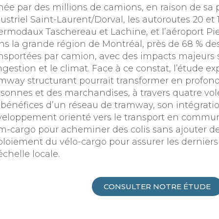
ée par des millions de camions, en raison de sa p
ustriel Saint-Laurent/Dorval, les autoroutes 20 et 
ermodaux Taschereau et Lachine, et l’aéroport Pie
s la grande région de Montréal, près de 68 % d
nsportées par camion, avec des impacts majeurs su
gestion et le climat. Face à ce constat, l’étude 
mway structurant pourrait transformer en profond
sonnes et des marchandises, à travers quatre vo
 bénéfices d’un réseau de tramway, son intégrati
eloppement orienté vers le transport en commun (
m-cargo pour acheminer des colis sans ajouter de
loiement du vélo-cargo pour assurer les derniers 
’échelle locale.
CONSULTER NOTRE ÉTUDE