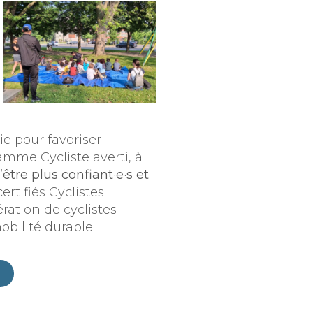
e pour favoriser
amme Cycliste averti, à
’être plus confiant·e·s et
rtifiés Cyclistes
ération de cyclistes
mobilité durable.