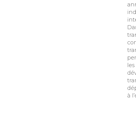
ann
ind
int
Dan
tra
con
tra
per
les
dév
tra
dép
à l