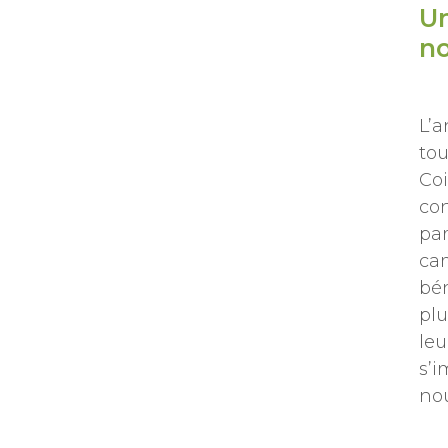
Un
no
L’
tou
Co
co
par
ca
bén
plu
leu
s’i
no