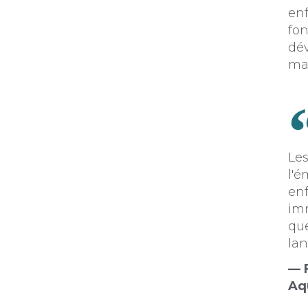
enf
fon
dév
mai
Les
l'é
enf
imm
qu
lan
— 
Aq