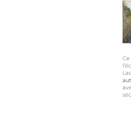
Ce 
l’é
Lac
au
ave
séc