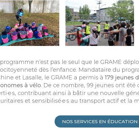
programme n’est pas le seul que le GRAME déploi
cocitoyenneté dès l’enfance. Mandataire du progr
hine et Lasalle, le GRAME a permis à
179 jeunes d
tonomes à vélo
. De ce nombre, 99 jeunes ont été ce
rti·e·s, contribuant ainsi à bâtir une nouvelle gén
uritaires et sensibilisé·e·s au transport actif et la 
NOS SERVICES EN ÉDUCATION