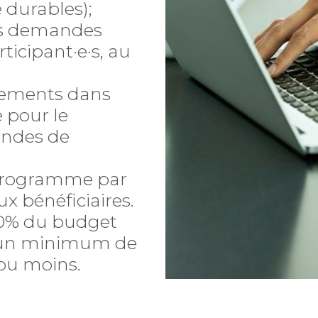
 durables);
des demandes
rticipant·e·s, au
sements dans
 pour le
andes de
 programme par
x bénéficiaires.
 20% du budget
c un minimum de
ou moins.