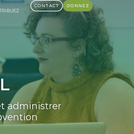
CONTACT
DONNEZ
TRIBUEZ
L
et administrer
bvention