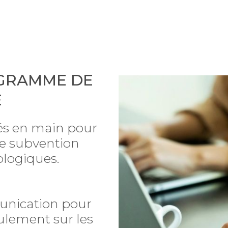
OGRAMME DE
E
lés en main pour
e subvention
ologiques.
unication pour
lement sur les