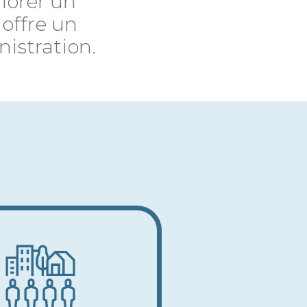
iorer un
offre un
istration.