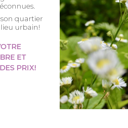
méconnues.
 son quartier
ilieu urbain!
VOTRE
BRE ET
DES PRIX!