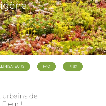
digène!
LLINISATEURS
FAQ
PRIX
x urbains de
 Fleuri!