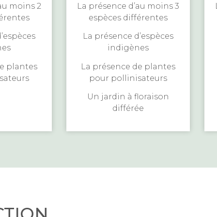
au moins 2
La présence d’au moins 3
férentes
espèces différentes
d’espèces
La présence d’espèces
nes
indigènes
e plantes
La présence de plantes
isateurs
pour pollinisateurs
Un jardin à floraison
différée
CTION