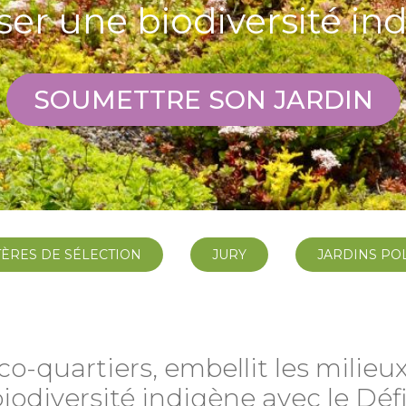
ser une biodiversité in
SOUMETTRE SON JARDIN
TÈRES DE SÉLECTION
JURY
JARDINS PO
o-quartiers, embellit les milieu
biodiversité indigène avec le Défi