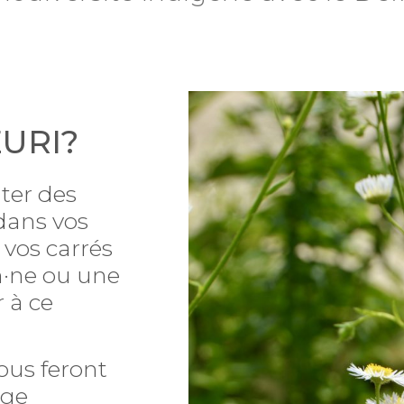
EURI?
uter des
 dans vos
e vos carrés
n·ne ou une
 à ce
vous feront
age