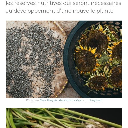
les réserves nutritives qui seront nécessaires
au développement d’une nouvelle plante.
Photo de
Devi Puspita Amartha Yahya
sur
Unsplash