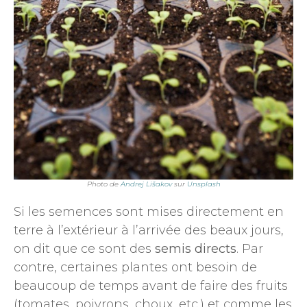
Photo de
Andrej Lišakov
sur
Unsplash
Si les semences sont mises directement en
terre à l’extérieur à l’arrivée des beaux jours,
on dit que ce sont des
semis directs
. Par
contre, certaines plantes ont besoin de
beaucoup de temps avant de faire des fruits
(tomates, poivrons, choux, etc.) et comme les