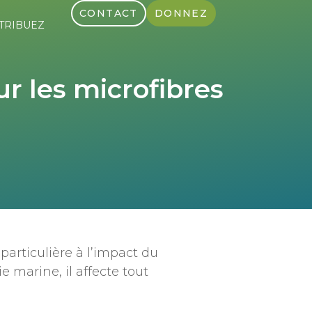
CONTACT
DONNEZ
TRIBUEZ
ur les microfibres
particulière à l’impact du
e marine, il affecte tout