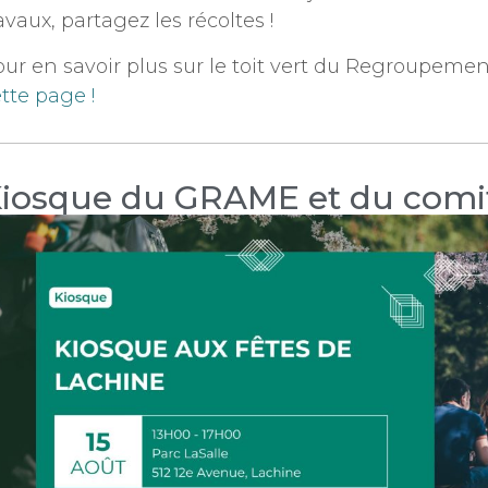
avaux, partagez les récoltes !
ur en savoir plus sur le toit vert du Regroupeme
tte page !
iosque du GRAME et du comi