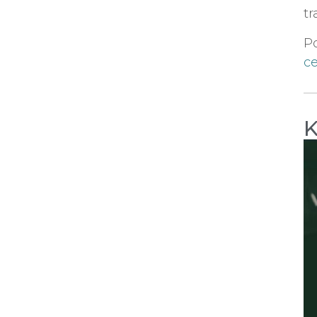
tr
Po
ce
K