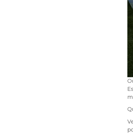
O
Es
mè
Q
Ve
p