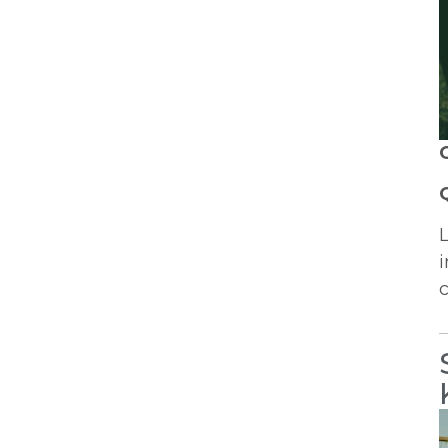
L
i
c