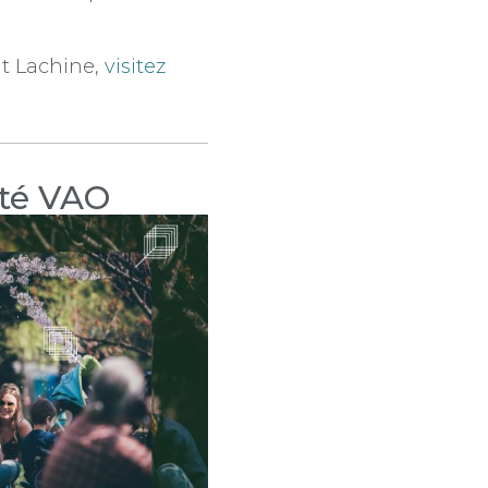
nt Lachine,
visitez
té VAO