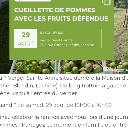
ù ?
Verger Sainte-Anne
situé derrière la Maison d’
ther-Blondin, Lachine). Un long trottoir, à gauch
ne jusqu’à l’entrée du verger.
uand ?
Le samedi 29 août de 10h00 à 16h00
nez célébrer la rentrée avec nous lors d’une journ
ommes ! Partagez ce moment en famille ou entre 