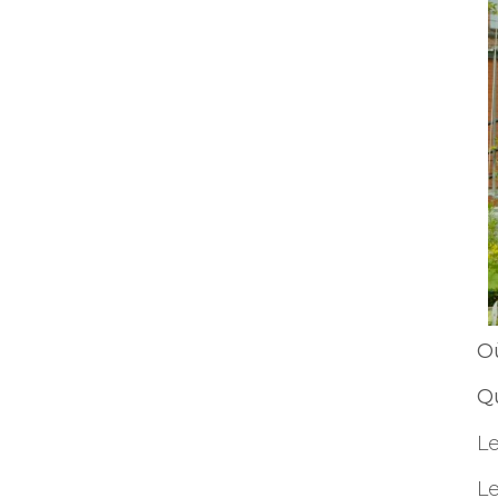
O
Q
Le
Le