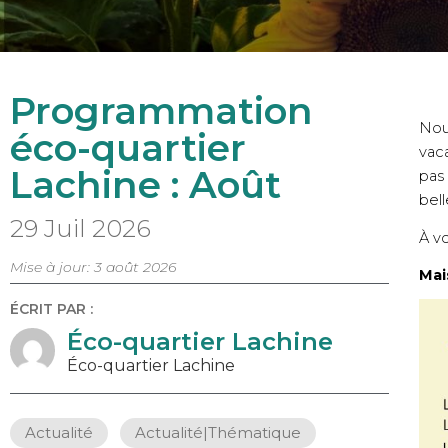
Programmation
Nou
éco-quartier
vac
Lachine : Août
pas
bell
29 Juil 2026
À vo
Mise à jour: 3 août 2026
Mai
ÉCRIT PAR :
Éco-quartier Lachine
Éco-quartier Lachine
Actualité
,
Actualité|Thématique
,