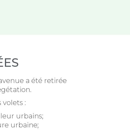
ÉES
 avenue a été retirée
égétation.
 volets :
aleur urbains;
ure urbaine;