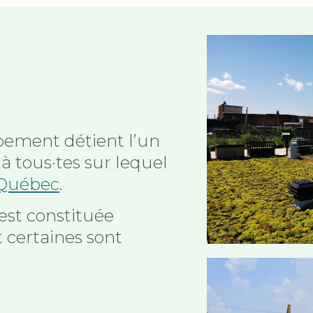
pement détient l’un
 à tous·tes sur lequel
 Québec
.
est constituée
 certaines sont