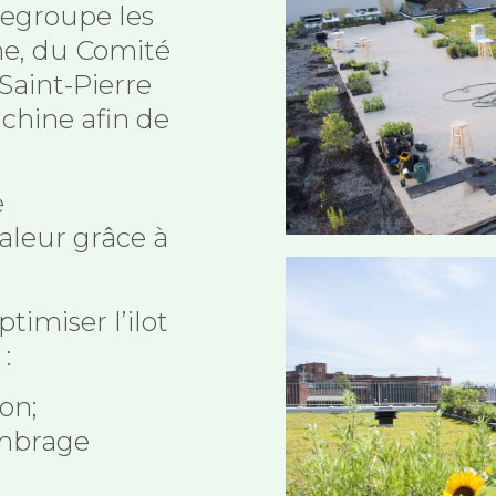
egroupe les
ne, du Comité
Saint-Pierre
hine afin de
e
aleur grâce à
timiser l’ilot
:
on;
ombrage