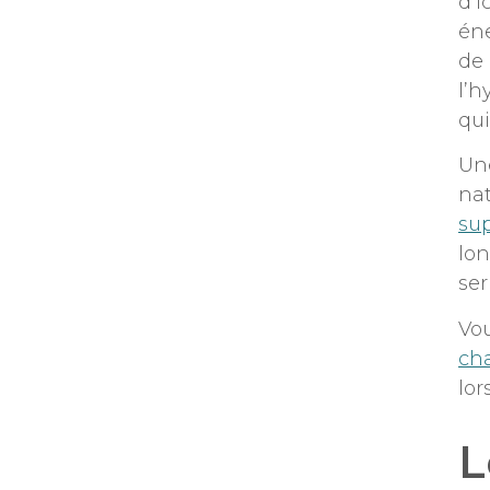
d’i
éne
de 
l’h
qui
Une
nat
sup
lon
ser
Vou
ch
lor
L