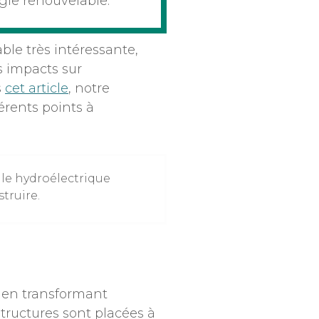
gie renouvelable.
ble très intéressante,
s impacts sur
s
cet article
, notre
érents points à
le hydroélectrique
truire.
é en transformant
astructures sont placées à