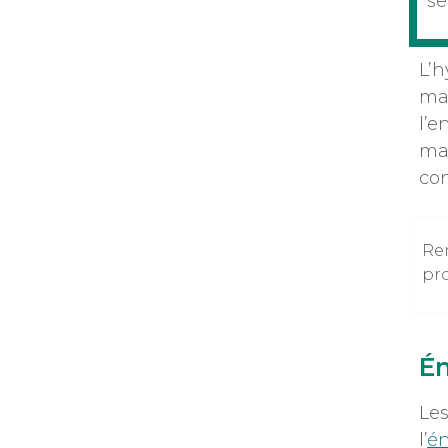
se
L’h
mai
l’e
mas
con
Re
pro
Én
Les
l’
én