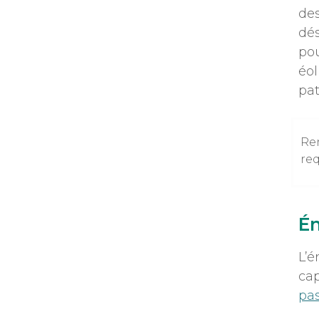
des
dés
pou
éol
pat
Ren
req
Én
L’é
cap
pas