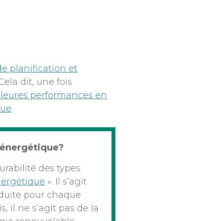
e planification et
 Cela dit, une fois
lleures performances en
que
.
 énergétique?
durabilité des types
nergétique
». Il s’agit
oduite pour chaque
, il ne s’agit pas de la