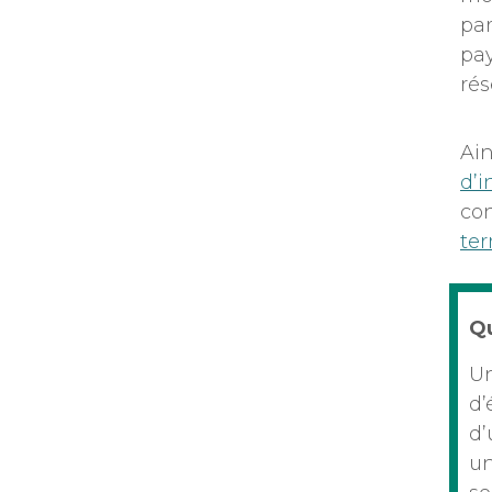
par
pa
rés
Ain
d’i
con
te
Qu
Un
d’
d’
un