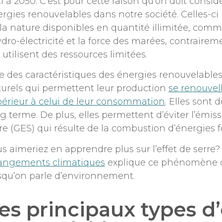
ci à 2050. C’est pour cette raison qu’on doit consi
rgies renouvelables dans notre société. Celles-ci
la nature disponibles en quantité illimitée, comme 
ydro-électricité et la force des marées, contrairem
 utilisent des ressources limitées.
 des caractéristiques des énergies renouvelables
urels qui permettent leur production
se renouvel
érieur à celui de leur consommation
. Elles sont 
g terme. De plus, elles permettent d’éviter l’émiss
re (GES) qui résulte de la combustion d’énergies fo
s aimeriez en apprendre plus sur l’effet de serre? 
angements climatiques
explique ce phénomène q
squ’on parle d’environnement.
es principaux types d