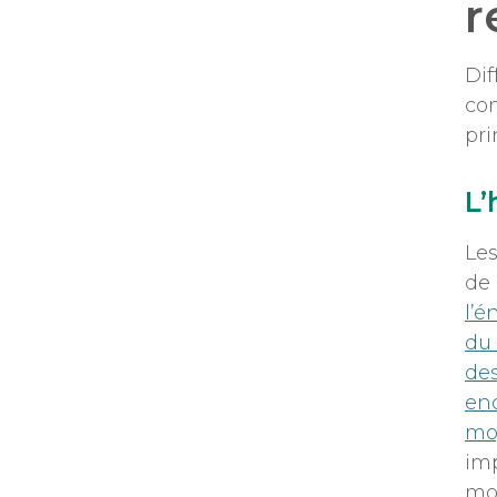
r
Dif
com
pri
L’
Les
de 
l’é
du
des
enc
mo
im
mo