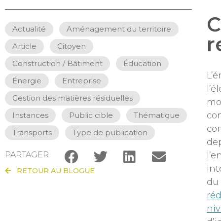
C
Actualité
,
Aménagement du territoire
,
r
Article
,
Citoyen
,
Construction / Bâtiment
,
Éducation
,
L’é
Énergie
,
Entreprise
,
l’é
Gestion des matières résiduelles
,
moy
con
Instances
,
Public cible
,
Thématique
,
com
Transports
,
Type de publication
dep
l’e
PARTAGER
int
RETOUR AU BLOGUE
du 
réd
niv