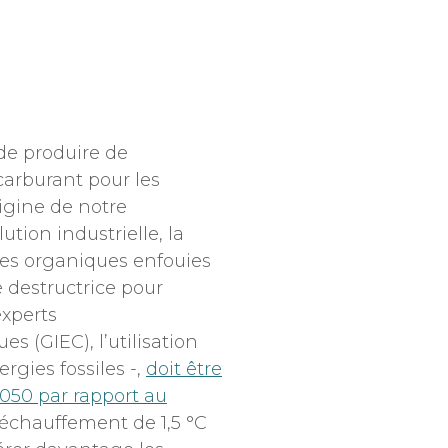
 de produire de
 carburant pour les
rigine de notre
tion industrielle, la
res organiques enfouies
 destructrice pour
experts
 (GIEC), l’utilisation
rgies fossiles -,
doit être
2050 par rapport au
 réchauffement de 1,5 °C