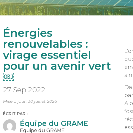
Énergies
renouvelables :
L’e
virage essentiel
quo
pour un avenir vert
en
￼
sim
Dan
27 Sep 2022
par
Mise à jour: 30 juillet 2026
Alo
fos
ÉCRIT PAR :
réc
Équipe du GRAME
ess
Équipe du GRAME