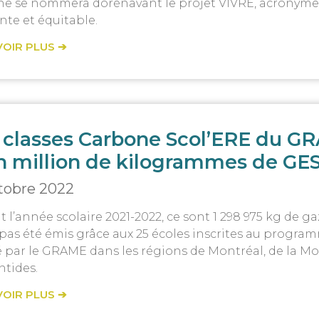
ne se nommera dorénavant le projet VIVRE, acronyme po
ente et équitable.
VOIR PLUS ➔
 classes Carbone Scol’ERE du GR
n million de kilogrammes de GE
ctobre 2022
 l’année scolaire 2021-2022, ce sont 1 298 975 kg de gaz
 pas été émis grâce aux 25 écoles inscrites au progr
 par le GRAME dans les régions de Montréal, de la Mo
ntides.
VOIR PLUS ➔