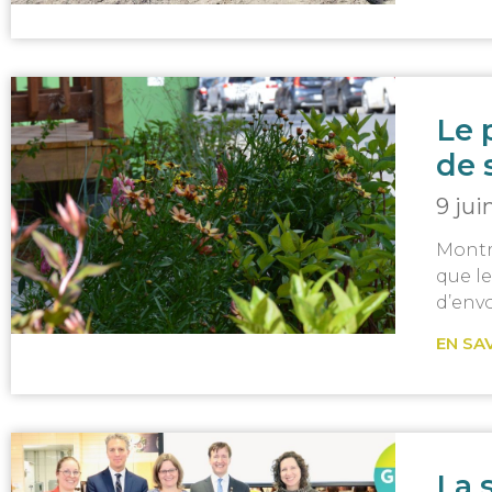
Le 
de 
9 jui
Montré
que le
d’envo
EN SA
La 