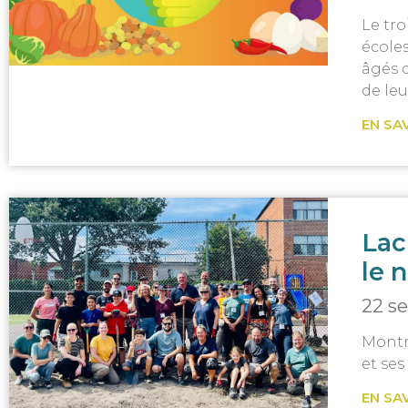
Le tro
école
âgés 
de leu
EN SA
Lac
le 
22 s
Montr
et ses
EN SA