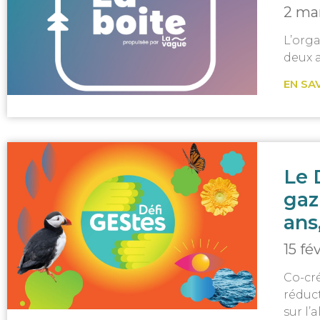
2 ma
L’org
deux 
EN SA
Le 
gaz
ans
15 fé
Co-cré
réduct
sur l’