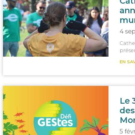
Cat
ann
mun
4 se
Cathe
prése
EN SA
Le 
des
Mon
5 fév