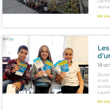
Lachi
résili
EN SA
Les
d’u
18 o
Durant
n’ont
animé
Laure
EN SA