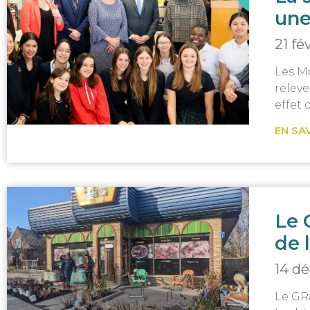
une
21 fé
Les Mo
releve
effet 
EN SA
Le 
de 
14 d
Le GR