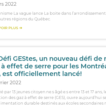
rs 2022
anisme La vague lance La boite dans l’arrondissement
autres régions du Québec.
VOIR PLUS ➔
Défi GEStes, un nouveau défi de 
 à effet de serre pour les Montréa
, est officiellement lancé!
vrier 2022
é par 13 jeunes citoyen.ne.s âgé.e.s entre 13 et 17 ans, l
ion des gaz à effet de serre (GES), ouvre aujourd’hui se
alimentation durable destinés aux écoles secondaires 