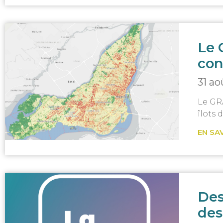
Le 
con
31 a
Le GR
îlots 
EN SA
Des
des